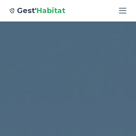
Gest'
Habitat
Accueil
Syndic
Gestion Locative
L'Agence
Contact
Espace Client