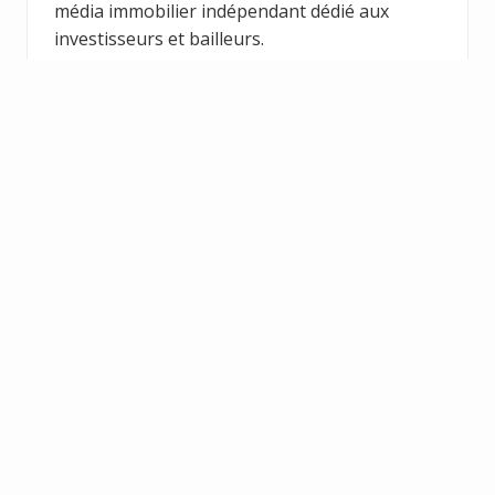
média immobilier indépendant dédié aux
investisseurs et bailleurs.
En savoir plus
Conseil & Transaction
Estimation, vente et conseil patrimonial. Notre